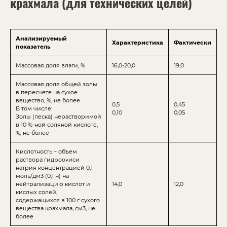
крахмала (для технических целей)
Анализируемый
Характеристика
Фактически
показатель
Массовая доля влаги, %
16,0-20,0
19,0
Массовая доля общей золы
в пересчете на сухое
вещество, %, не более
0,5
0,45
В том числе:
0,10
0,05
Золы (песка) нерастворимой
в 10 %-ной соляной кислоте,
%, не более
Кислотность – объем
раствора гидроокиси
натрия концентрацией 0,1
моль/дм3 (0,1 н) на
нейтрализацию кислот и
14,0
12,0
кислых солей,
содержащихся в 100 г сухого
вещества крахмала, см3, не
более